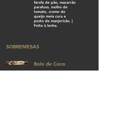
farofa de pão, macarrão
parafuso, molho de
tomate, creme de
queijo meia cura e
pesto de manjericão. |
Feito à lenha.
SOBREMESAS
Bolo de Coco
Brigadeiro
Brigadeiro de chocolate cremoso, com
pedacinhos de bolacha água e sal. Para comer de
colher!
Salada de Frutas