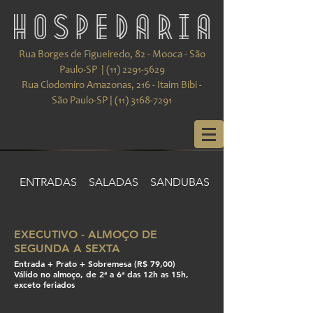
Rua Borges de Figueiredo, 82 - Mooca - São
Paulo-SP |
(11) 2291-5629
Rua Clodomiro Amazonas, 216 - Itaim Bibi -
São Paulo-SP |
(11) 3168-7291
ENTRADAS
SALADAS
SANDUBAS & TORTAS
EXECUTIVO - ALMOÇO DE
SEGUNDA A SEXTA
Entrada + Prato + Sobremesa (R$ 79,00)
Válido no almoço, de 2ª a 6ª das 12h as 15h,