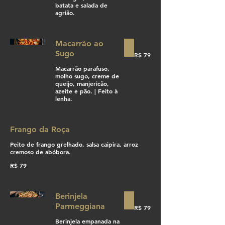
batata e salada de
agrião.
Macarrão ao
Sugo
R$ 79
Macarrão parafuso,
molho sugo, creme de
queijo, manjericão,
azeite e pão. | Feito à
lenha.
Frango da Roça
Peito de frango grelhado, salsa caipira, arroz
cremoso de abóbora.
R$ 79
Berinjela
Parmeggiana
R$ 79
Berinjela empanada na