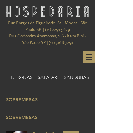
Rua Borges de Figueiredo, 82 - Mooca - São
Paulo-SP |
(11) 2291-5629
Rua Clodomiro Amazonas, 216 - Itaim Bibi -
São Paulo-SP |
(11) 3168-7291
ENTRADAS
SALADAS
SANDUBAS & TORTAS
SOBREMESAS
SOBREMESAS